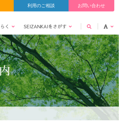
利用のご相談
お問い合わせ
たらく
SEIZANKAIをさがす
告
エントリー
仙北エリア
震災復興メール
認定・指定
ビデオギャラリー
大
中
小
内