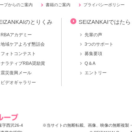
ープからのご案内
書籍のご案内
プライバシーポリシー
EIZANKAIのとりくみ
SEIZANKAIではた
RBAアカデミー
先輩の声
地域ケアよろず懇話会
3つのサポート
フォトコンテスト
募集要項
ナラティブRBA奨励賞
Q＆A
震災復興メール
エントリー
ビデオギャラリー
字西沢26-4
※当サイトの無断転載、画像、映像の無断複製