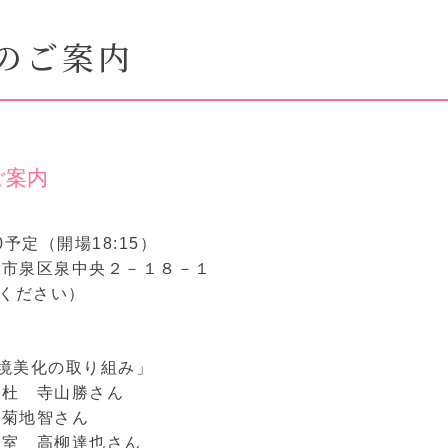
のご案内
ご案内
30予定（開場18:15）
台市泉区泉中央２－１８－１
いください）
境美化の取り組み」
の杜 寺山勝さん
 菊地智さん
援室 高柳達也さん