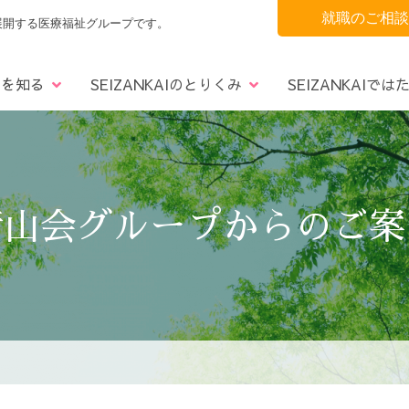
就職のご相談
展開する医療福祉グループです。
AIを知る
SEIZANKAIのとりくみ
SEIZANKAIでは
懇話会
の声
青葉区
理念・社是
3つのサポート
フォトコンテスト
太白区
沿革
宮城野区
募集要項
事業所一覧
ナラティブRBA奨励賞
仙南エリア
Q＆A
決算報
清山会グループからのご案