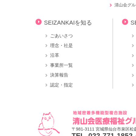
清山会グル
SEIZANKAIを知る
S
ごあいさつ
理念・社是
沿革
事業所一覧
決算報告
認定・指定
〒981-3111
宮城県仙台市泉区松森
TEL. 022-771-1852