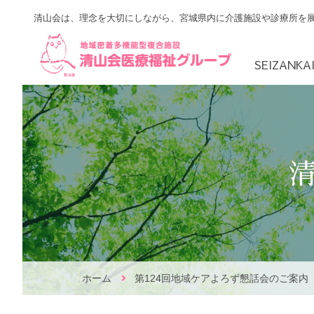
Skip
清山会は、理念を大切にしながら、宮城県内に介護施設や診療所を
to
content
SEIZANK
RBAアカデミー
地域ケアよろず
ごあいさつ
泉区
先輩
ホーム
第124回地域ケアよろず懇話会のご案内