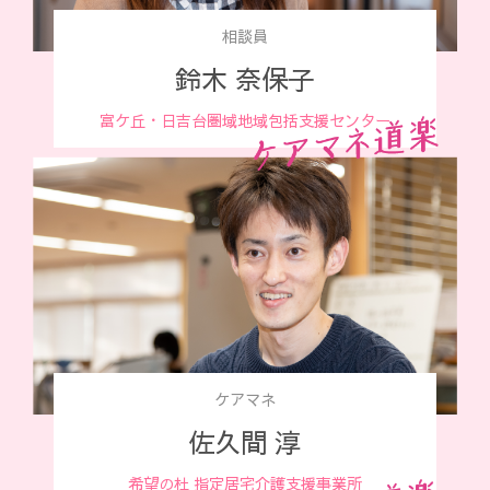
相談員
鈴木 奈保子
富ケ丘・日吉台圏
域地域包括支援センター
ケアマネ
佐久間 淳
希望の杜
指定居宅介護支援事業所