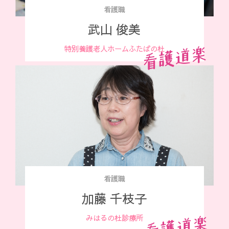
看護職
武山 俊美
特別養護老人ホーム
ふたばの杜
看護職
加藤 千枝子
みはるの杜診療所