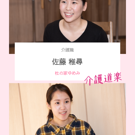
介護職
佐藤 稚尋
杜の家ゆめみ