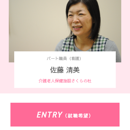
パート職員（看護）
佐藤 清美
介護老人保健施設
さくらの杜
ENTRY
（就職希望）