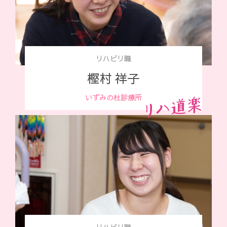
リハビリ職
樫村 祥子
いずみの杜診療所