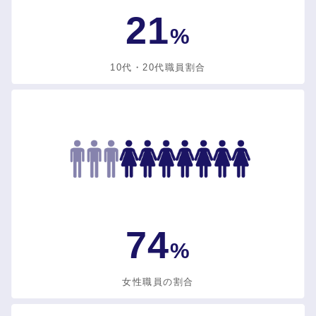
21
%
10代・20代職員割合
74
%
女性職員の割合