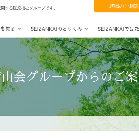
就職のご相談
展開する医療福祉グループです。
AIを知る
SEIZANKAIのとりくみ
SEIZANKAIでは
懇話会
の声
青葉区
理念・社是
3つのサポート
フォトコンテスト
太白区
沿革
宮城野区
募集要項
事業所一覧
ナラティブRBA奨励賞
仙南エリア
Q＆A
決算報
清山会グループからのご案