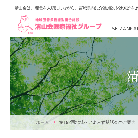
Skip
清山会は、理念を大切にしながら、宮城県内に介護施設や診療所を
to
content
SEIZANK
RBAアカデミー
地域ケアよろず
ごあいさつ
泉区
先輩
ホーム
第152回地域ケアよろず懇話会のご案内