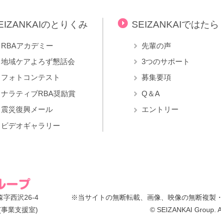
EIZANKAIのとりくみ
SEIZANKAIではた
RBAアカデミー
先輩の声
地域ケアよろず懇話会
3つのサポート
フォトコンテスト
募集要項
ナラティブRBA奨励賞
Q＆A
震災復興メール
エントリー
ビデオギャラリー
字西沢26-4
※当サイトの無断転載、画像、映像の無断複製
(事業支援室)
© SEIZANKAI Group. Al