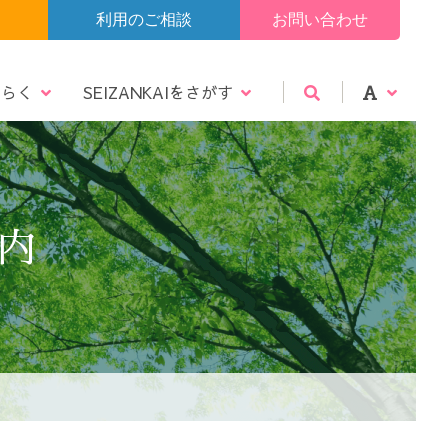
利用のご相談
お問い合わせ
たらく
SEIZANKAIをさがす
告
エントリー
仙北エリア
震災復興メール
認定・指定
ビデオギャラリー
大
中
小
内