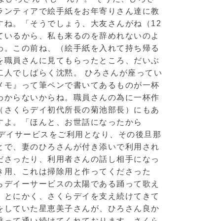
ランティアで絵手紙をお年寄りさん達に教
ね。「そうでしょう、大友さんがね（12
ているから、私も来るのを辞めれないのよ
わ。この前ね、（絵手紙を入れて持ち帰る
を職員さんに見てもらったところ、だいぶ
二人でしばらく沈黙。 ひろさんが座ってい
メモ』って筆ペンで書いてあるものが一杯
わからないからね。職員さんの為に一杯作
（さくらデイ初代所長の菊池部長）にもあ
すよ。「ほんと、お世話になったから
デイサービスをご利用となり、その後旦那
とで、妻のひろさんが付き添いで利用され
ださったり、利用者さんの話し相手になっ
き用、これは掃除用と作ってくださった
らデイーサービスの太陽である踊って歌え
。とにかく、さくらデイを支え続けてきて
をしていた星恵美子さんが、ひろさん良か
乗って通い続けてくれております。さくら