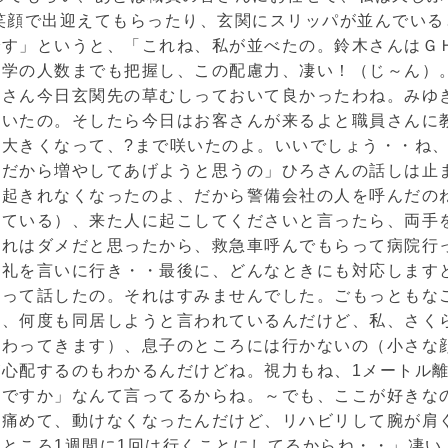
笑顔で出迎えてもらったり、玄関にスリッパが並んでい
です」というと、「これね、私が並べたの。鈴木さんはＧ
学の人数までも把握し、この配慮力、凄い！（じ～ん）
林さん今日玄関先の草むしっておいて良かったわね。みゆ
置いたの。そしたら今日はお客さんが来るよと職員さんに
大きくなって、?まで咲いたのよ。いいでしょう・・ね
つだから増やしてあげようと思うの」ひろさんの話しは止
ら起きれなくなったのよ、だから警備会社の人を呼んだの
れている）、来た人に起こしてくださいと言ったら、両手
これはダメだと思ったから、救急車呼んでもらって病院行
お礼を言いに行き・・最後に、どんなときにも対応します
ねって話したの。それはすみませんでした。ごもっともな
て、何度も同居しようと言われているんだけど、私、さく
伝わってきます）、息子のところには行かないの（小さな
心配するのもわかるんだけどね。視力もね、1メートル
様ですか」なんて言ってるからね。～でも、ここが好きな
を痛めて、動けなくなったんだけど、リハビリして腕が肩
ところ1週間に1回は行くことにしてるからね・・」凄い