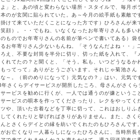
れよ」と、あの頃と変わらない場所・スタイルで、毎月ボ
本のが玄関に貼られていた。あ～今月の絵手紙も素敵です
を掛けて来ていただくことになった方です）ひろさんが来
た笑顔）。・・でもね、いなくなったお年寄りさんも多い
りのものでお年寄りさんの名前が筆ペンで書いてある）袋
るお年寄りさん少ないもんね。「そうなんだよね・・」
そろえ、不要な封筒を半分に切り、切った紙を入れて、『
てくれてたの？と聞くと、「そう。私も、いつどうなるか
、もってって」ありがとうございます。それじゃ菊池さん
いな～。（前のめりになって）元気なの？」はい、元気で
3年さくらデイサービスが開所したころ、母さんがさくら
イサービスを勧めに行くが、一人では通うのが嫌というこ
イサービスの唄本を作ってくださったり、レクをやってく
ーツや、頂いた古着などを丁寧に切って、これはおしりふ
をしてくれたりと挙げればきりがありません。また、さく
さんとさくらデイとの縁を紡いでくれたのもひろさんです
んがお亡くなり一人暮らしになったひろさんに、当時所長
ィアで来てくれませんか？と声をかけて、週２回送迎車に