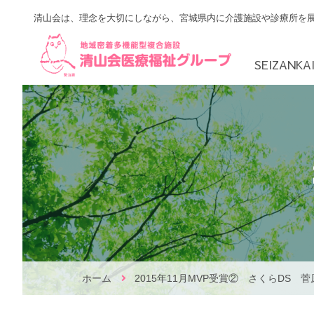
Skip
清山会は、理念を大切にしながら、宮城県内に介護施設や診療所を
to
content
SEIZANK
RBAアカデミー
地域ケアよろず
ごあいさつ
泉区
先輩
ホーム
2015年11月MVP受賞② さくらDS 