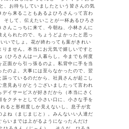
ると、お待ちしていましたという皆さんの気
Ｈから来ることもあるよひろさんって言わ
。 そして、伝えたいことが一杯あるひろさ
きさんこっちに来て、今朝ね、小林さんに
教えられたので、ちょうどよかったと思っ
、いいでしょ。花が終わっても葉がきれい
まりません。本当にお元気で嬉しいですと
ね（ひろさんは一人暮らし。今までも何度
を正面から引っ張るのよ。私背中に手を当
ったのよ。大事には至らなかったので、翌
と謳っているのだから、社員さんが起こし
ご意見ありがとうございましたって言われ
らデイサービスが好きだから（本当にさく
顔をクチャとして小さい口に、小さな手を
離れると形程度しか見えないし、息子が玄
のよね（まじまじと）。みんないい人達だ
ぐらいまでは上がるようになったんだけ
よひろさん（じ～ん）。 そうだ、ひろさ