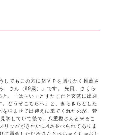
うしてもこの方にＭＶＰを贈りたく推薦さ
 さん（89歳）』です。 先日、さくら
ると、「は～い」とすたすたと玄関に出迎
す。どうぞこちらへ」と、きらきらとした
体を弾ませて出迎えに来てくれたのが、菅
を見学していて後で、八重樫さんと来るこ
スリッパがきれいに4足並べられてありま
ぶりに再会したひろさんとぺちゃくちゃおし