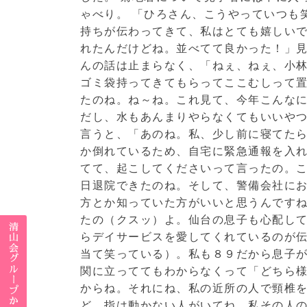
ゃべり。 「ひろさん、こうやっていつも
持ちが伝わってきて、私はとても嬉しい
れたんだけどね。並べてて良かった！」見
んの話は止まらなく、「ねぇ、ねぇ、小
ゴミ袋持ってきてもらってここむしって
たのね。ね～ね。これ見て、今年こんなに
だし、水もあんまりやらなくてもいいや
言うと、「あのね。私、少し前に寝てた
か倒れているため、自宅に緊急通報を入
てて、起こしてくださいって言ったの。
日退院できたのね。そして、警備会社に
方とか知っていた方がいいと思うんです
たの（クスッ）よ。仙台の息子も心配し
らデイサービスを愛してくれているのが
当て笑っている）。私も８９だから息子が
関に立っててもわからなくって「どちら
からね。それにね、私の近所の人で頸椎
ど、指は動かない人がいてね。私その人の