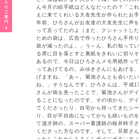
ん今月の絵手紙はどんなだったの？「こ
えに来てくれいる大友先生が作られたお手
年前、ひろさんがお友達の大友先生に声
って言ってたのよ（また、クシャットし
ための袋は、広告で作ったひろさん手作
袋が減ったのよ。」う～ん、私の知ってい
る席に目を落とすと裏紙をきれいに切り
あるので、今日はひろさんメモ用紙作っ
ってあげてるの。みゆきさんにもあげる
げますね。「あ～。菊池さんとも会いた
ね。」そうなんです。ひろさんは、平成1
さんが病を患ったことで、菊池さんがデ
ることになったのです。その頃から、デ
てくださったり、自宅から持ってきたシ
り、目が不自由になってからも繕いもの
て漫才師の、スーパー看護師の桜井時子
くださった方なのです。そして、旦那さ
ったらこれからもさくらデイにボランテ