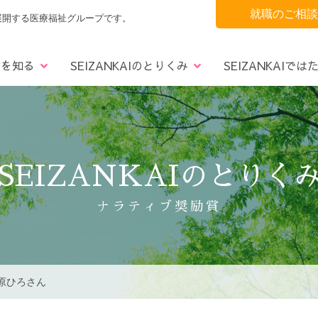
就職のご相談
展開する医療福祉グループです。
AIを知る
SEIZANKAIのとりくみ
SEIZANKAIでは
懇話会
の声
青葉区
理念・社是
3つのサポート
フォトコンテスト
太白区
沿革
宮城野区
募集要項
事業所一覧
ナラティブRBA奨励賞
仙南エリア
Q＆A
決算報
SEIZANKAIのとりく
ナラティブ奨励賞
菅原ひろさん