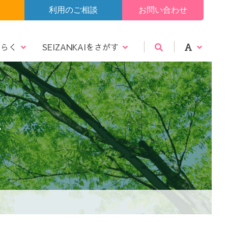
利用のご相談
お問い合わせ
たらく
SEIZANKAIをさがす
告
エントリー
仙北エリア
震災復興メール
認定・指定
ビデオギャラリー
大
中
小
み